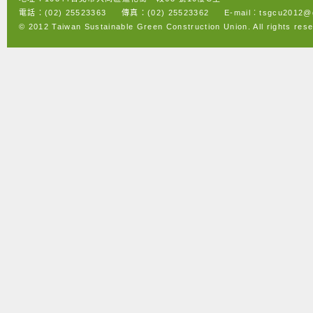
電話：(02) 25523363 傳真：(02) 25523362 E-mail︰tsgcu2012@g
© 2012 Taiwan Sustainable Green Construction Union. All rights res