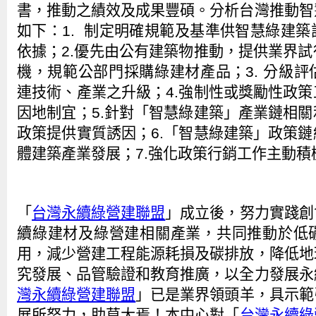
書，推動之績效及成果豐碩。分析台灣推動智
如下：1. 制定明確規範及基準供智慧綠建
依據；2.優先由公有建築物推動，提供業界
機，規範公部門採購綠建材產品；3. 分級
連技術、產業之升級；4.強制性或獎勵性政
因地制宜；5.針對「智慧綠建築」產業鏈相
政策提供實質誘因；6.「智慧綠建築」政策
體建築產業發展；7.強化政策行銷工作主動積
「
台灣永續綠營建聯盟
」成立後，努力實踐創
續綠建材及綠營建相關產業，共同推動於低
用，減少營建工程能源耗損及碳排放，降低地
究發展、品管驗證和教育推廣，以全力發展永
灣永續綠營建聯盟
」已是業界領頭羊，具示範
展所努力，助莫大焉！本中心對「
台灣永續綠