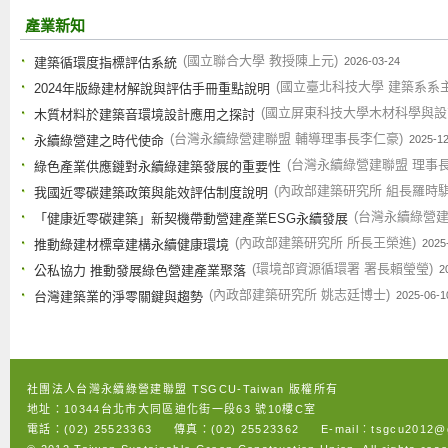
產業新知
(國立聯合大學 教授陳上元)
建築循環度指標評估系統
2026-03-24
(國立臺北科技大學 建築系系
2024年版綠建材解說與評估手冊重點說明
(國立屏東科技大學木材科學與設
木質材料於建築音環境設計應用之探討
(台灣永續綠營建聯盟 輔導理事長李仁豪)
永續綠營建之時代使命
2025-1
(台灣永續綠營建聯盟 理事長
綠色產業供應鏈對永續綠建築發展的重要性
(內政部建築研究所 組長羅時騏
我國近零碳建築政策與能效評估制度說明
(台灣永續綠營
「健康近零碳建築」新契機帶動營建產業ESG永續發展
(內政部建築研究所 所長王榮進)
推動綠建材標章建構永續健康環境
2025
(環境部資源循環署 署長賴瑩瑩)
公私協力 推動發展綠色營建產業聚落
2
(內政部建築研究所 姚志廷博士)
台灣建築業的淨零關鍵與趨勢
2025-06-1
社團法人台灣永續綠營建聯盟 TSGCU-Taiwan 版權所有
地址：10344台北市大同區迪化街一段63 號10樓C室
電話：(02) 25523363 傳真：(02) 25523362 E-mail︰tsgcu2012@g